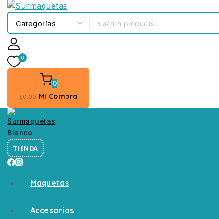
0
0
Mi Compra
$
0
.00
TIENDA
Maquetas
Accesorios