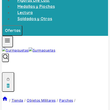
Figuras Die Cast
Medallas y Piochas
Lectura
Soldados y Otros
Ofertas
0
/
Tienda
/
Objetos Militares
/
Parches
/