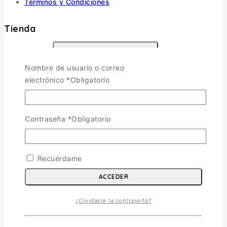
Términos y Condiciones
Tienda
Aviones
TOGGLE CHILD MENU
Nombre de usuario o correo
Escala 1/72
electrónico
*
Obligatorio
Escala 1/48
Escala 1/144
Escala 1/32
Contraseña
*
Obligatorio
Otras
Helicópteros
Vehiculos Militares
Recuérdame
TOGGLE CHILD MENU
Escala 1/35
ACCEDER
Escala 1/72
¿Olvidaste la contraseña?
Otras
Soldados
Barcos