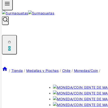
0
/
Tienda
/
Medallas y Piochas
/
Chile
/
Monedas/Coin
/