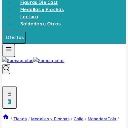
Figuras Die Cast
Medallas y Piochas
Lectura
Soldados y Otros
Ofertas
0
/
Tienda
/
Medallas y Piochas
/
Chile
/
Monedas/Coin
/