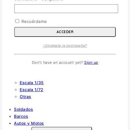
Escala 1/72
Escala 1/48
Recuérdame
Escala 1/144
ACCEDER
Escala 1/32
Otras
¿Olvidaste la contraseña?
Helicópteros
Don't have an account yet?
Sign up
Vehiculos Militares
TOGGLE CHILD MENU
Escala 1/35
Escala 1/72
Otras
Soldados
Barcos
Autos y Motos