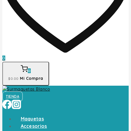
0
0
Mi Compra
$
0
.00
TIENDA
Maquetas
Accesorios