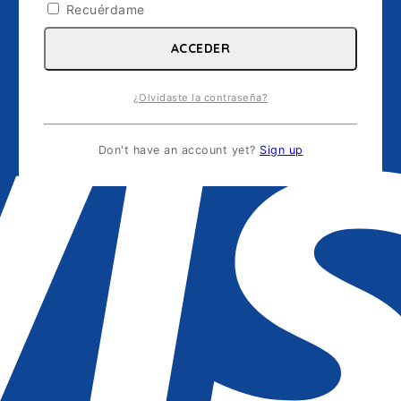
Recuérdame
ACCEDER
¿Olvidaste la contraseña?
Don't have an account yet?
Sign up