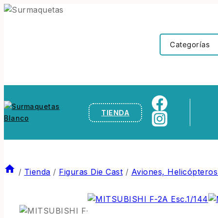
TIENDA
/
Tienda
/
Figuras Die Cast
/
Aviones, Helicópteros