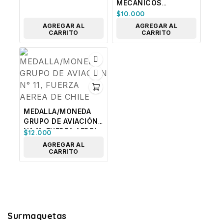
MECANICOS
EQUIPOS
$
10.000
TERRESTRES DE
AGREGAR AL
AGREGAR AL
APOYO. FUERZA
CARRITO
CARRITO
AEREA DE CHILE
MEDALLA/MONEDA
GRUPO DE AVIACIÓN
N° 11, FUERZA AEREA
$
12.000
DE CHILE
AGREGAR AL
CARRITO
Surmaquetas