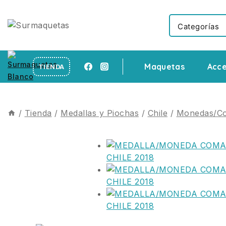
Maquetas
Acce
TIENDA
/
Tienda
/
Medallas y Piochas
/
Chile
/
Monedas/Co