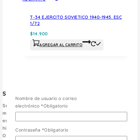
T-34 EJERCITO SOVIETICO 1940-1945. ESC
1/72
$
14.900
AGREGAR AL CARRITO
Surmaquetas
Nombre de usuario o correo
Surmaquetas es una tienda online de maquetismo y
electrónico
*
Obligatorio
modelismo ubicada en Valdivia, Región de Los Ríos. Nos
especializamos en maquetismo militar, figuras, libros de
historia y accesorios.
Contraseña
*
Obligatorio
Operamos como e-commerce, enviando a todo Chile y