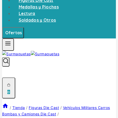
Figuras Die Cast
Medallas y Piochas
Lectura
Soldados y Otros
Ofertas
0
/
Tienda
/
Figuras Die Cast
/
Vehículos Militares Carros
Bombas y Camiones Die Cast
/