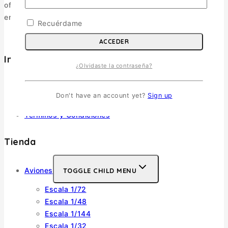
ofreciendo una selección pensada para coleccionistas y
entusiastas.
Recuérdame
ACCEDER
Informacion
¿Olvidaste la contraseña?
Política de Envíos
Cambios y Devoluciones
Don't have an account yet?
Sign up
Política de Privacidad
Términos y Condiciones
Tienda
Aviones
TOGGLE CHILD MENU
Escala 1/72
Escala 1/48
Escala 1/144
Escala 1/32