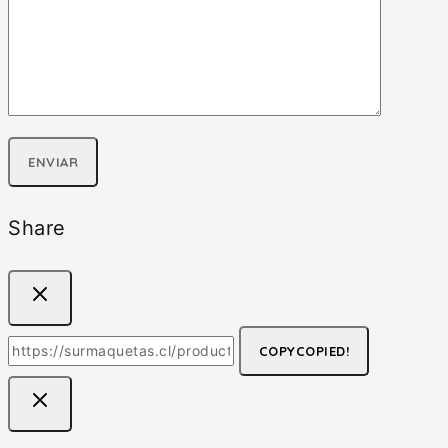
Share
COPY
COPIED!