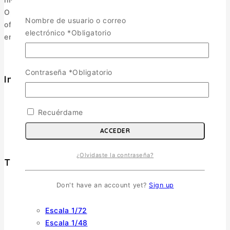
Operamos como e-commerce, enviando a todo Chile y
Nombre de usuario o correo
ofreciendo una selección pensada para coleccionistas y
electrónico
*
Obligatorio
entusiastas.
Contraseña
*
Obligatorio
Informacion
Política de Envíos
Cambios y Devoluciones
Recuérdame
Política de Privacidad
ACCEDER
Términos y Condiciones
¿Olvidaste la contraseña?
Tienda
Don't have an account yet?
Sign up
Aviones
TOGGLE CHILD MENU
Escala 1/72
Escala 1/48