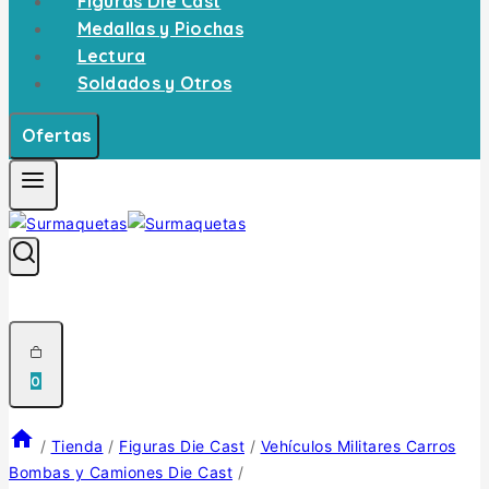
Figuras Die Cast
Medallas y Piochas
Lectura
Soldados y Otros
Ofertas
0
/
Tienda
/
Figuras Die Cast
/
Vehículos Militares Carros
Bombas y Camiones Die Cast
/