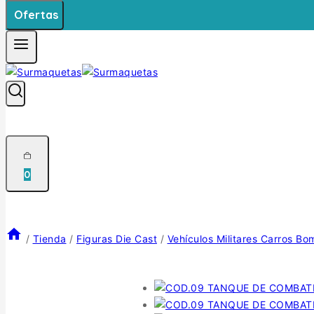
Ofertas
0
/
Tienda
/
Figuras Die Cast
/
Vehículos Militares Carros B