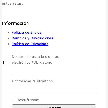
entusiastas.
Informacion
Política de Envíos
Cambios y Devoluciones
Política de Privacidad
Términos y Condiciones
Nombre de usuario o correo
Tienda
electrónico
*
Obligatorio
Aviones
TOGGLE CHILD MENU
Contraseña
*
Obligatorio
Escala 1/72
Escala 1/48
Escala 1/144
Recuérdame
Escala 1/32
Otras