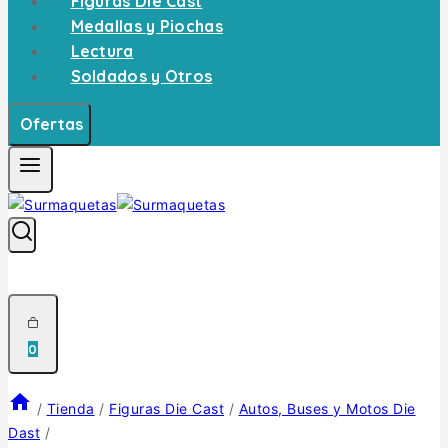
Figuras Die Cast
Medallas y Piochas
Lectura
Soldados y Otros
Ofertas
0
/
Tienda
/
Figuras Die Cast
/
Autos, Buses y Motos Die
Dast
/