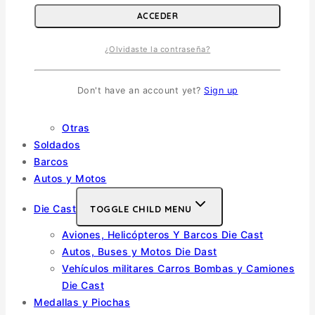
Escala 1/32
ACCEDER
Otras
Helicópteros
¿Olvidaste la contraseña?
Vehiculos Militares
TOGGLE CHILD MENU
Don't have an account yet?
Sign up
Escala 1/35
Escala 1/72
Otras
Soldados
Barcos
Autos y Motos
Die Cast
TOGGLE CHILD MENU
Aviones, Helicópteros Y Barcos Die Cast
Autos, Buses y Motos Die Dast
Vehículos militares Carros Bombas y Camiones
Die Cast
Medallas y Piochas