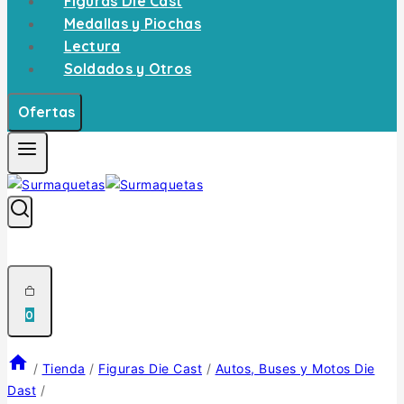
Figuras Die Cast
Medallas y Piochas
Lectura
Soldados y Otros
Ofertas
0
/
Tienda
/
Figuras Die Cast
/
Autos, Buses y Motos Die
Dast
/