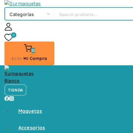
0
0
Mi Compra
$
0
.00
TIENDA
Maquetas
Accesorios