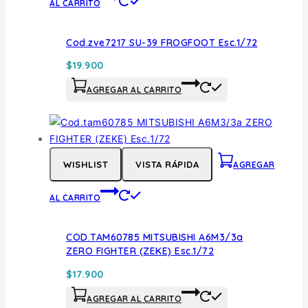
AL CARRITO
Cod.zve7217 SU-39 FROGFOOT Esc.1/72
$
19.900
AGREGAR AL CARRITO
WISHLIST
VISTA RÁPIDA
AGREGAR
AL CARRITO
COD.TAM60785 MITSUBISHI A6M3/3a
ZERO FIGHTER (ZEKE) Esc.1/72
$
17.900
AGREGAR AL CARRITO