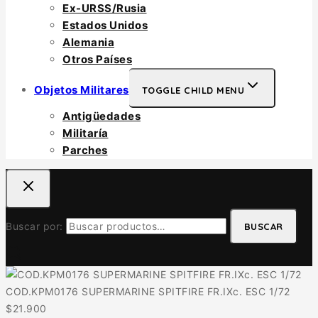
Ex-URSS/Rusia
Estados Unidos
Alemania
Otros Países
Objetos Militares
TOGGLE CHILD MENU
Antigüedades
Militaría
Parches
Buscar por:
BUSCAR
COD.KPM0176 SUPERMARINE SPITFIRE FR.IXc. ESC 1/72
$
21.900