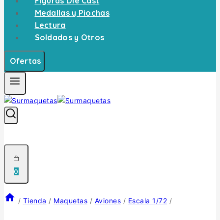
Figuras Die Cast
Medallas y Piochas
Lectura
Soldados y Otros
Ofertas
0
/
Tienda
/
Maquetas
/
Aviones
/
Escala 1/72
/