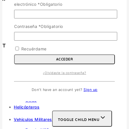
electrónico
*
Obligatorio
Política de Envíos
Cambios y Devoluciones
Política de Privacidad
Contraseña
*
Obligatorio
Términos y Condiciones
Tienda
Recuérdame
ACCEDER
Aviones
TOGGLE CHILD MENU
Escala 1/72
¿Olvidaste la contraseña?
Escala 1/48
Escala 1/144
Don't have an account yet?
Sign up
Escala 1/32
Otras
Helicópteros
Vehiculos Militares
TOGGLE CHILD MENU