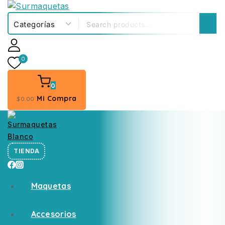
0
0
Mi Compra
$
0
.00
TIENDA
Maquetas
Accesorios