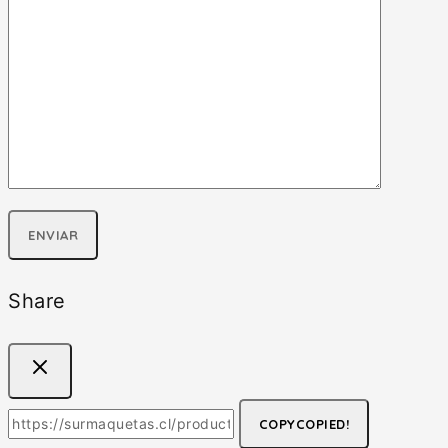
Share
COPY
COPIED!