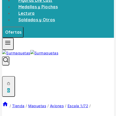
Figuras Die Cast
Medallas y Piochas
Lectura
Soldados y Otros
Ofertas
0
/
Tienda
/
Maquetas
/
Aviones
/
Escala 1/72
/