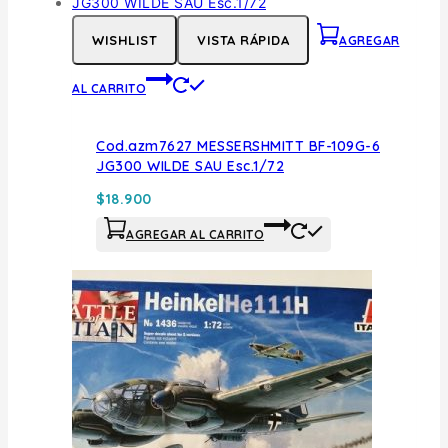
WISHLIST
VISTA RÁPIDA
AGREGAR
AL CARRITO
Cod.azm7627 MESSERSHMITT BF-109G-6
JG300 WILDE SAU Esc.1/72
$
18.900
AGREGAR AL CARRITO