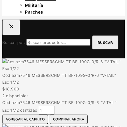
Militaría
Parches
Buscar por:
BUSCAR
Cod.azm7546 MESSERSCHMITT BF-109G-0/R-6 “V-TAIL”
Esc.1/72
$
18.900
2 disponibles
Cod.azm7546 MESSERSCHMITT BF-109G-0/R-6 "V-TAIL"
Esc.1/72 cantidad
AGREGAR AL CARRITO
COMPRAR AHORA