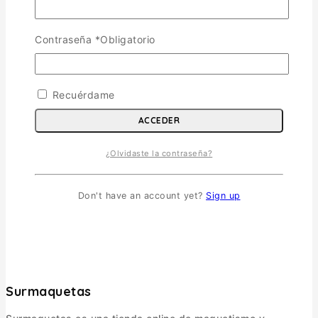
Contraseña
*
Obligatorio
WISHLIST
VISTA RÁPIDA
AGREGAR
AL CARRITO
Recuérdame
Cod.ita0188 LOCKHEED MARTIN F-16C/D
ACCEDER
NIGHT FALCON Esc.1/72
¿Olvidaste la contraseña?
$
17.900
AGREGAR AL CARRITO
Don't have an account yet?
Sign up
Surmaquetas