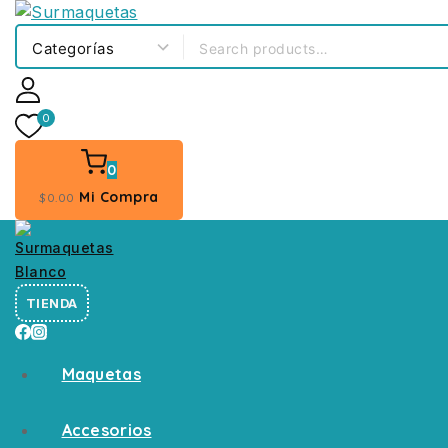
0
0
Mi Compra
$
0
.00
TIENDA
Maquetas
Accesorios