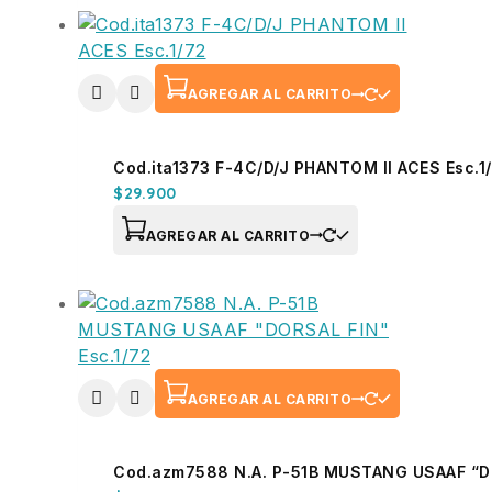
AGREGAR AL CARRITO
Cod.ita1373 F-4C/D/J PHANTOM II ACES Esc.1
$
29.900
AGREGAR AL CARRITO
AGREGAR AL CARRITO
Cod.azm7588 N.A. P-51B MUSTANG USAAF “DO