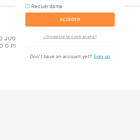
Recuérdame
ACCEDER
¿Olvidaste la contraseña?
NO JUGUETE
O O PINTURAS
Don't have an account yet?
Sign up
0,5 kg
30 × 20 × 10 cm