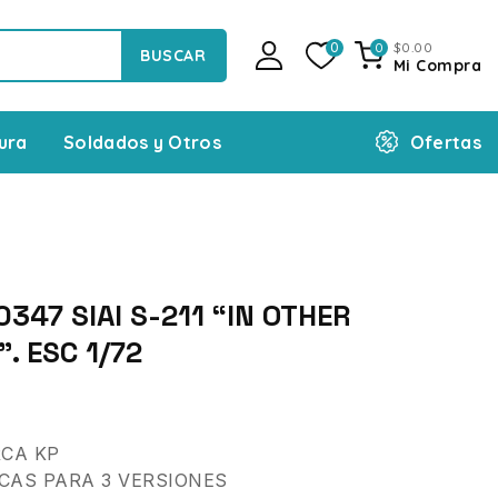
$
0
.00
0
0
BUSCAR
Mi Compra
Ofertas
ura
Soldados y Otros
347 SIAI S-211 “IN OTHER
. ESC 1/72
CA KP
CAS PARA 3 VERSIONES