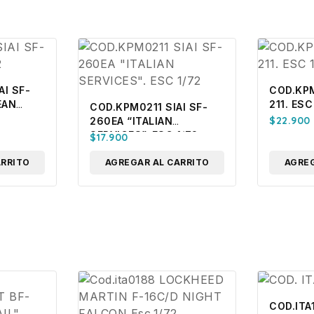
AI SF-
COD.KPM
EAN
211. ESC
COD.KPM0211 SIAI SF-
2
$
22.900
260EA “ITALIAN
SERVICES”. ESC 1/72
$
17.900
ARRITO
AGREGAR AL CARRITO
AGREG
COD.ITA