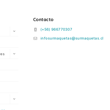
Contacto
(+56) 966770307
infosurmaquetas@surmaquetas.cl
res