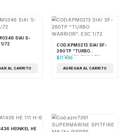
0346 SIAI S-
 1/72
COD.KPM0213 SIAI SF-
260TP “TURBO
WARRIOR”. ESC 1/72
$
17.900
AR AL CARRITO
AGREGAR AL CARRITO
1436 HEINKEL HE