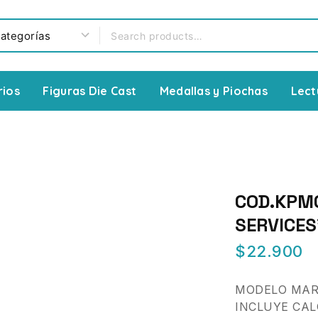
rios
Figuras Die Cast
Medallas y Piochas
Lect
COD.KPM0
SERVICES”
$
22.900
MODELO MAR
INCLUYE CAL