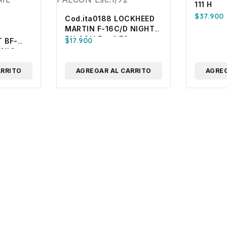
111 H
$
37.900
Cod.ita0188 LOCKHEED
MARTIN F-16C/D NIGHT
FALCON Esc.1/72
$
17.900
 BF-
AIL”
ARRITO
AGREGAR AL CARRITO
AGREG