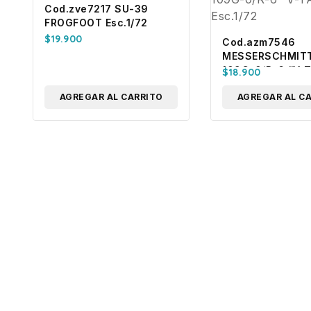
Cod.zve7217 SU-39
FROGFOOT Esc.1/72
$
19.900
Cod.azm7546
MESSERSCHMITT
109G-0/R-6 “V-T
$
18.900
Esc.1/72
AGREGAR AL CARRITO
AGREGAR AL C