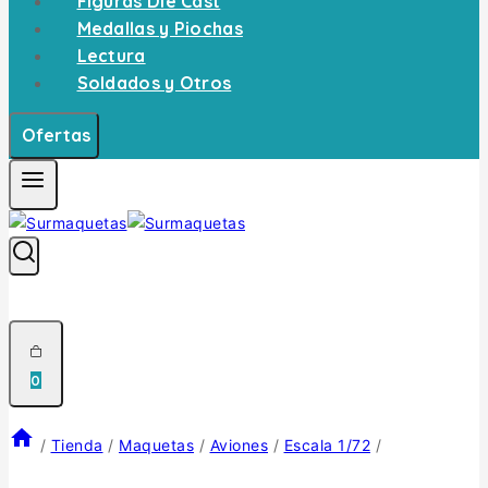
Figuras Die Cast
Medallas y Piochas
Lectura
Soldados y Otros
Ofertas
0
/
Tienda
/
Maquetas
/
Aviones
/
Escala 1/72
/