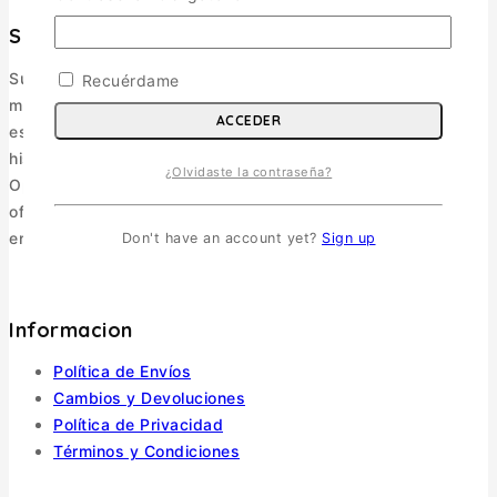
Surmaquetas
Surmaquetas es una tienda online de maquetismo y
Recuérdame
modelismo ubicada en Valdivia, Región de Los Ríos. Nos
ACCEDER
especializamos en maquetismo militar, figuras, libros de
historia y accesorios.
¿Olvidaste la contraseña?
Operamos como e-commerce, enviando a todo Chile y
ofreciendo una selección pensada para coleccionistas y
entusiastas.
Don't have an account yet?
Sign up
Informacion
Política de Envíos
Cambios y Devoluciones
Política de Privacidad
Términos y Condiciones