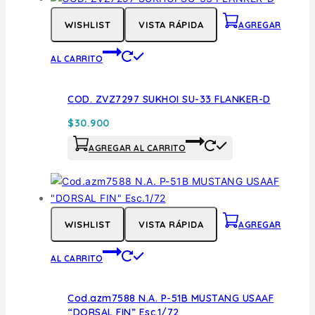
WISHLIST
VISTA RÁPIDA
AGREGAR
AL CARRITO
COD. ZVZ7297 SUKHOI SU-33 FLANKER-D
$
30.900
AGREGAR AL CARRITO
WISHLIST
VISTA RÁPIDA
AGREGAR
AL CARRITO
Cod.azm7588 N.A. P-51B MUSTANG USAAF
“DORSAL FIN” Esc.1/72