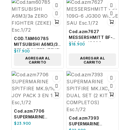
Cod.azm7627
MESSERSHMITT BF-
COD.TAM60785
109G-6 JG300
$
18.900
MITSUBISHI A6M3/3a
WILDE SAU Esc.1/72
ZERO FIGHTER (ZEKE)
$
17.900
Esc.1/72
AGREGAR AL
AGREGAR AL
CARRITO
CARRITO
Cod.azm7706
SUPERMARINE
Cod.azm7393
SPITFIRE MK.9/16
$
23.900
SUPERMARINE
JOY PACK 3 EN 1
SPITFIRE MK.IXC,