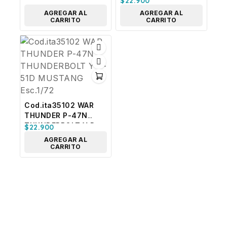
$
22.900
Esc,1/72
DUAL SET (2 KITS
AGREGAR AL
AGREGAR AL
COMPLETOS)
CARRITO
CARRITO
Esc.1/72
Cod.ita35102 WAR
THUNDER P-47N
THUNDERBOLT Y P-
$
22.900
51D MUSTANG
AGREGAR AL
Esc.1/72
CARRITO