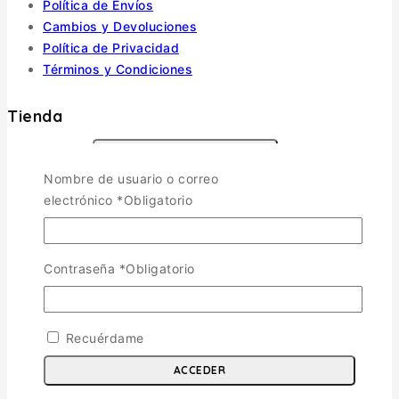
Política de Envíos
Cambios y Devoluciones
Política de Privacidad
Términos y Condiciones
Tienda
Aviones
TOGGLE CHILD MENU
Nombre de usuario o correo
Escala 1/72
electrónico
*
Obligatorio
Escala 1/48
Escala 1/144
Escala 1/32
Contraseña
*
Obligatorio
Otras
Helicópteros
Recuérdame
Vehiculos Militares
TOGGLE CHILD MENU
ACCEDER
Escala 1/35
Escala 1/72