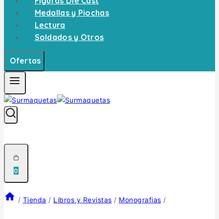
Figuras Die Cast
Medallas y Piochas
Lectura
Soldados y Otros
Ofertas
0
/
Tienda
/
Libros y Revistas
/
Monografias
/