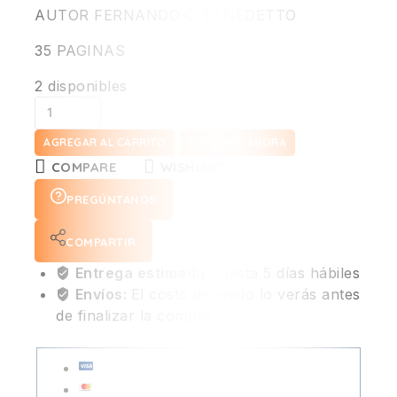
AUTOR FERNANDO C. BENEDETTO
35 PAGINAS
2 disponibles
AGREGAR AL CARRITO
COMPRAR AHORA
COMPARE
WISHLIST
PREGÚNTANOS
COMPARTIR
Entrega estimada :
Hasta 5 días hábiles
Envíos:
El costo de envío lo verás antes
de finalizar la compra