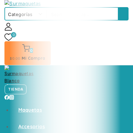
0
0
Mi Compra
$
0
.00
TIENDA
Maquetas
Accesorios