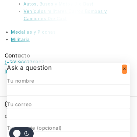
Autos, Buses y Motos Die Dast
Vehículos militares Carros Bombas y
Camiones Die Cast
Medallas y Piochas
Militaría
Contacto
(+56) 966770307
Ask a question
infosurmaquetas@surmaquetas.cl
Tu nombre
Tu correo
© 2026 Surmaquetas
Tu mensaje (opcional)