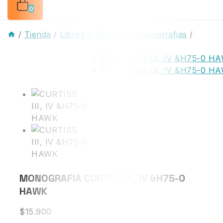
0
/
Tienda
/
Libros y Revistas
/
Monografias
/
MONOGRAFIA CURTISS III, IV &H75-0
HAWK
$
15.900