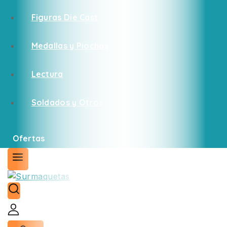
Figuras Die Cast
Medallas y Piochas
Lectura
Soldados y Otros
Ofertas