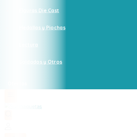
Figuras Die Cast
Medallas y Piochas
Lectura
Soldados y Otros
Ofertas