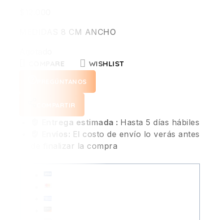
$
12.000
MEDIDAS 8 CM ANCHO
Agotado
COMPARE
WISHLIST
PREGÚNTANOS
COMPARTIR
Entrega estimada :
Hasta 5 días hábiles
Envíos:
El costo de envío lo verás antes
de finalizar la compra