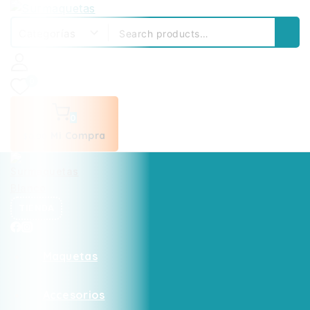
0
0
Mi Compra
$
0
.00
TIENDA
Maquetas
Accesorios