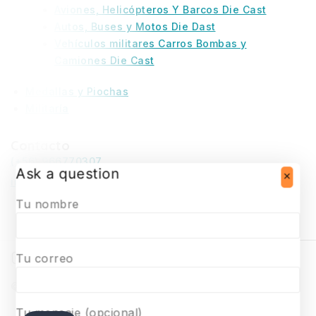
Aviones, Helicópteros Y Barcos Die Cast
Autos, Buses y Motos Die Dast
Vehículos militares Carros Bombas y
Camiones Die Cast
Medallas y Piochas
Militaría
Contacto
(+56) 966770307
Ask a question
infosurmaquetas@surmaquetas.cl
Tu nombre
Tu correo
© 2026 Surmaquetas
Tu mensaje (opcional)