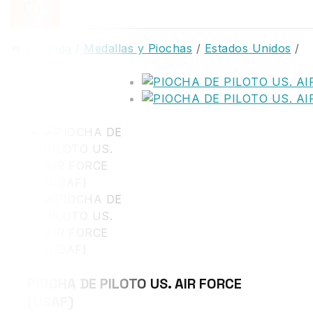
0
/
Tienda
/
Medallas y Piochas
/
Estados Unidos
/
PIOCHA DE PILOTO US. AIR FORCE
(USAF)