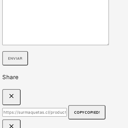
Share
COPY
COPIED!