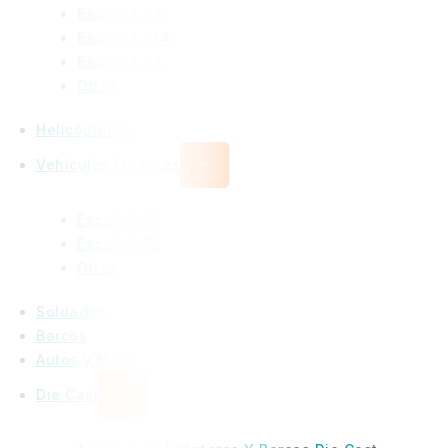
Escala 1/48
Escala 1/144
Escala 1/32
Otras
Helicópteros
Vehiculos Militares
Escala 1/35
Escala 1/72
Otras
Soldados
Barcos
Autos y Motos
Die Cast