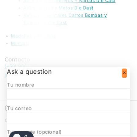
Aviones, Helicópteros Y Barcos Die Cast
Autos, Buses y Motos Die Dast
Vehículos militares Carros Bombas y
Camiones Die Cast
Medallas y Piochas
Militaría
Contacto
(+56) 966770307
Ask a question
infosurmaquetas@surmaquetas.cl
Tu nombre
Tu correo
© 2026 Surmaquetas
Tu mensaje (opcional)