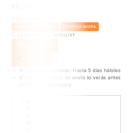
$
10.500
1 disponibles
AGREGAR AL CARRITO
COMPRAR AHORA
COMPARE
WISHLIST
PREGÚNTANOS
COMPARTIR
Entrega estimada :
Hasta 5 días hábiles
Envíos:
El costo de envío lo verás antes
de finalizar la compra