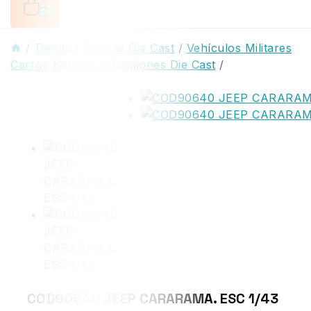
0
/
Tienda
/
Figuras Die Cast
/
Vehículos Militares
Carros Bombas y Camiones Die Cast
/
COD90640 JEEP CARARAMA. ESC 1/43