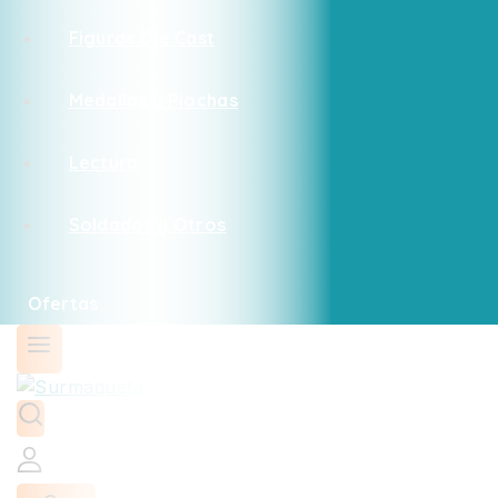
Figuras Die Cast
Medallas y Piochas
Lectura
Soldados y Otros
Ofertas