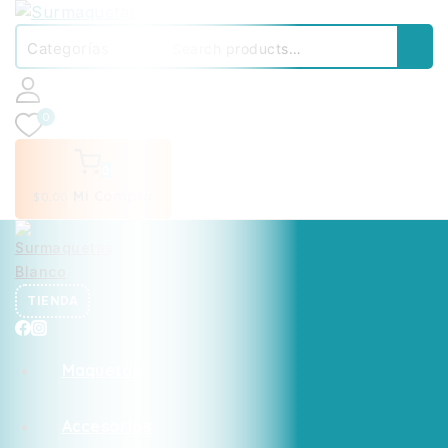
0
0
Mi Compra
$
0
.00
TIENDA
Maquetas
Accesorios