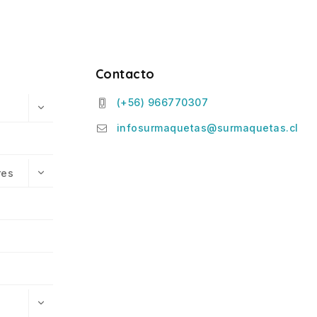
Contacto
(+56) 966770307
infosurmaquetas@surmaquetas.cl
res