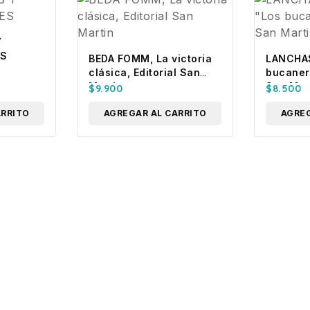
Y
ES
BEDA FOMM, La victoria
LANCHAS
clásica, Editorial San
bucanero
Martin
San Mar
$
9.900
$
8.500
ARRITO
AGREGAR AL CARRITO
AGREG