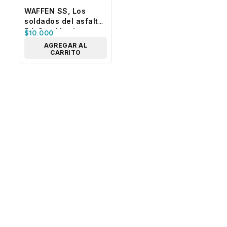
WAFFEN SS, Los
soldados del asfalto,
Ed. San Martin
$
10.000
AGREGAR AL
CARRITO