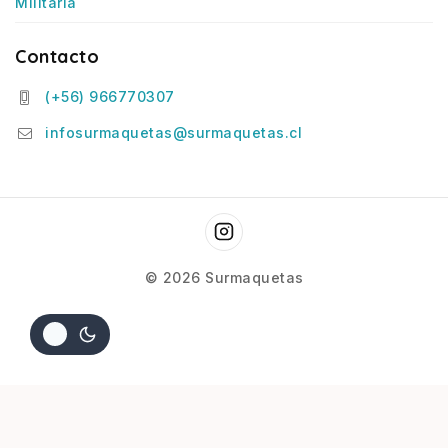
Militaría
Contacto
(+56) 966770307
infosurmaquetas@surmaquetas.cl
© 2026 Surmaquetas
GOLFO DE LEYTE, Una armada en el pacifico, Ed. San