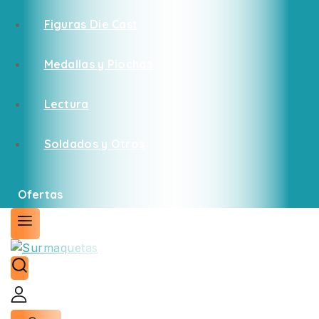
Figuras Die Cast
Medallas y Piochas
Lectura
Soldados y Otros
Ofertas