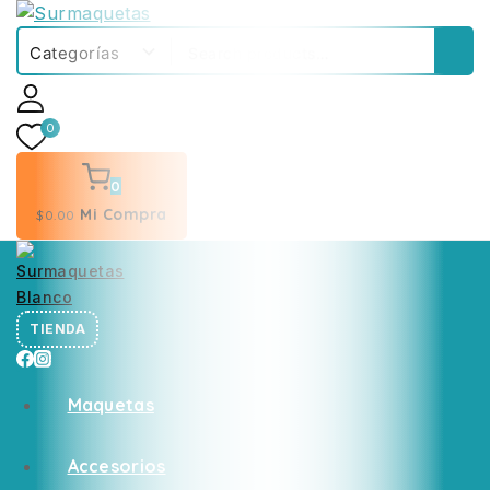
0
0
Mi Compra
$
0
.00
TIENDA
Maquetas
Accesorios