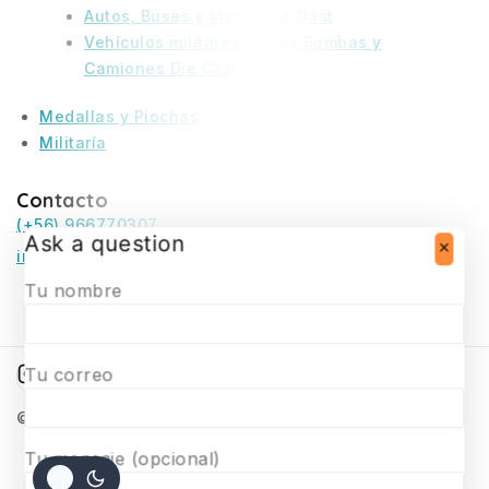
Autos, Buses y Motos Die Dast
Vehículos militares Carros Bombas y
Camiones Die Cast
Medallas y Piochas
Militaría
Contacto
(+56) 966770307
Ask a question
infosurmaquetas@surmaquetas.cl
Tu nombre
Tu correo
© 2026 Surmaquetas
Tu mensaje (opcional)