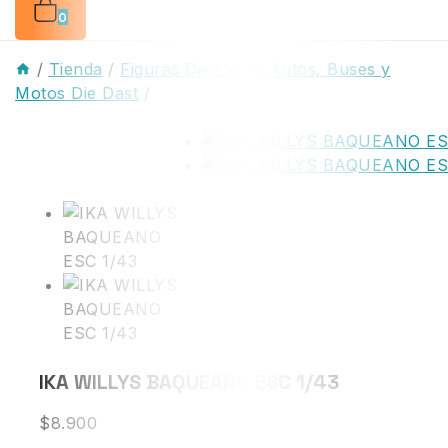
0
/
Tienda
/
Figuras Die Cast
/
Autos, Buses y
Motos Die Dast
/
IKA WILLYS BAQUEANO ESC 1/43
$
8.900