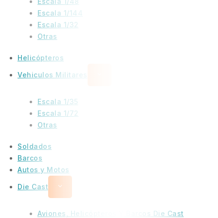
Escala 1/48
Escala 1/144
Escala 1/32
Otras
Helicópteros
Vehiculos Militares
Escala 1/35
Escala 1/72
Otras
Soldados
Barcos
Autos y Motos
Die Cast
Aviones, Helicópteros Y Barcos Die Cast