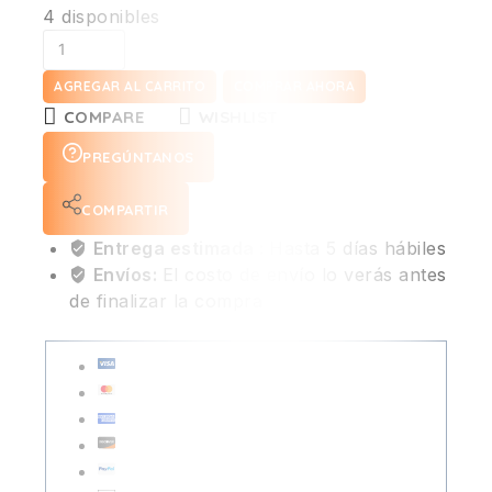
4 disponibles
AGREGAR AL CARRITO
COMPRAR AHORA
COMPARE
WISHLIST
PREGÚNTANOS
COMPARTIR
Entrega estimada :
Hasta 5 días hábiles
Envíos:
El costo de envío lo verás antes
de finalizar la compra