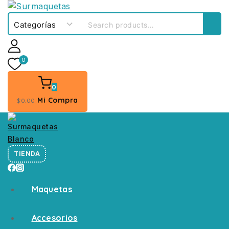
0
0
Mi Compra
$
0
.00
TIENDA
Maquetas
Accesorios