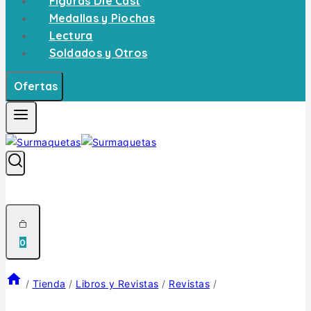
Figuras Die Cast
Medallas y Piochas
Lectura
Soldados y Otros
Ofertas
0
/
Tienda
/
Libros y Revistas
/
Revistas
/