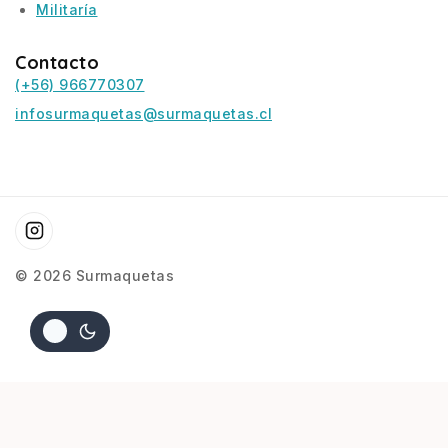
Militaría
Contacto
(+56) 966770307
infosurmaquetas@surmaquetas.cl
© 2026 Surmaquetas
$
9.900
$
8.000
AGREGAR AL CARRITO
COMPRAR AHORA