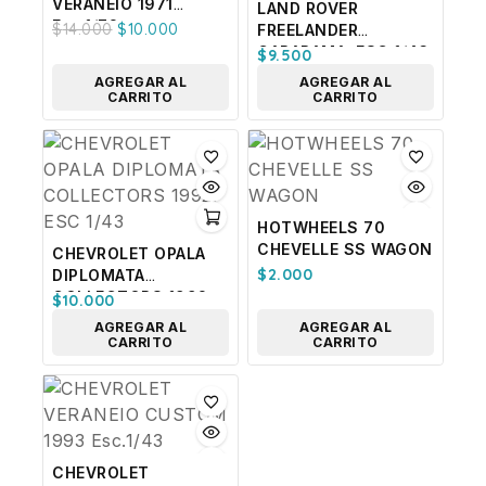
VERANEIO 1971
LAND ROVER
Esc.1/72
$
14.000
$
10.000
FREELANDER
CARARAMA. ESC 1/43
$
9.500
AGREGAR AL
AGREGAR AL
CARRITO
CARRITO
HOTWHEELS 70
CHEVELLE SS WAGON
CHEVROLET OPALA
$
2.000
DIPLOMATA
COLLECTORS 1992.
$
10.000
ESC 1/43
AGREGAR AL
AGREGAR AL
CARRITO
CARRITO
CHEVROLET