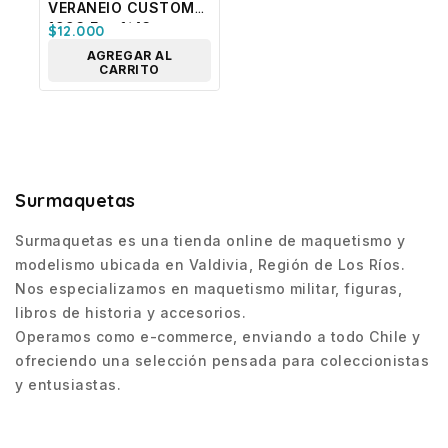
VERANEIO CUSTOM
1993 Esc.1/43
$
12.000
AGREGAR AL
CARRITO
Surmaquetas
Surmaquetas es una tienda online de maquetismo y
modelismo ubicada en Valdivia, Región de Los Ríos.
Nos especializamos en maquetismo militar, figuras,
libros de historia y accesorios.
Operamos como e-commerce, enviando a todo Chile y
ofreciendo una selección pensada para coleccionistas
y entusiastas.