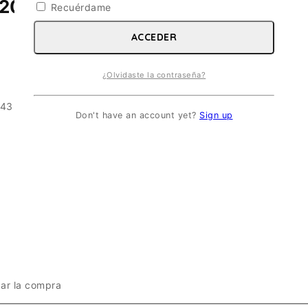
000 RUSIA 2007. ESC 1/43
Recuérdame
ACCEDER
¿Olvidaste la contraseña?
43 cantidad
Don't have an account yet?
Sign up
zar la compra