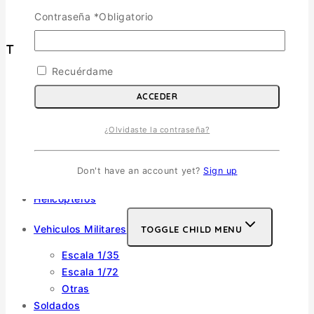
Términos y Condiciones
Contraseña
*
Obligatorio
Tienda
Recuérdame
Aviones
TOGGLE CHILD MENU
ACCEDER
Escala 1/72
¿Olvidaste la contraseña?
Escala 1/48
Escala 1/144
Escala 1/32
Don't have an account yet?
Sign up
Otras
Helicópteros
Vehiculos Militares
TOGGLE CHILD MENU
Escala 1/35
Escala 1/72
Otras
Soldados