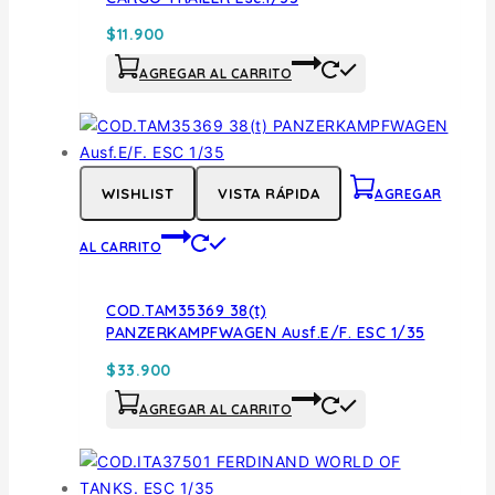
$
11.900
AGREGAR AL CARRITO
WISHLIST
VISTA RÁPIDA
AGREGAR
AL CARRITO
COD.TAM35369 38(t)
PANZERKAMPFWAGEN Ausf.E/F. ESC 1/35
$
33.900
AGREGAR AL CARRITO