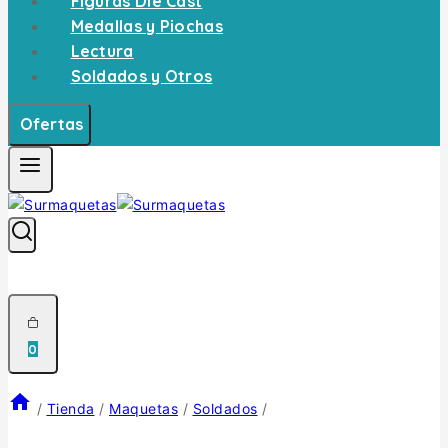
Figuras Die Cast
Medallas y Piochas
Lectura
Soldados y Otros
Ofertas
0
/
Tienda
/
Maquetas
/
Soldados
/