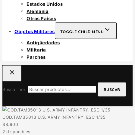
Estados Unidos
Alemania
Otros Países
Objetos Militares
TOGGLE CHILD MENU
Antigüedades
Militaría
Parches
Buscar por:
BUSCAR
COD.TAM35013 U.S. ARMY INFANTRY. ESC 1/35
$
8.900
2 disponibles