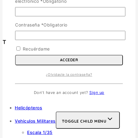
electrónico
*
Obligatorio
Política de Envíos
Cambios y Devoluciones
Política de Privacidad
Contraseña
*
Obligatorio
Términos y Condiciones
Tienda
Recuérdame
Aviones
TOGGLE CHILD MENU
ACCEDER
Escala 1/72
¿Olvidaste la contraseña?
Escala 1/48
Escala 1/144
Escala 1/32
Don't have an account yet?
Sign up
Otras
Helicópteros
Vehiculos Militares
TOGGLE CHILD MENU
Escala 1/35