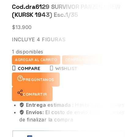
Cod.dra6129 SURVIVOR PANZER CREW
(KURSK 1943) Esc.1/35
$
13.900
INCLUYE 4 FIGURAS
1 disponibles
AGREGAR AL CARRITO
COMPRAR AHORA
COMPARE
WISHLIST
PREGÚNTANOS
COMPARTIR
Entrega estimada :
Hasta 5 días hábiles
Envíos:
El costo de envío lo verás antes
de finalizar la compra