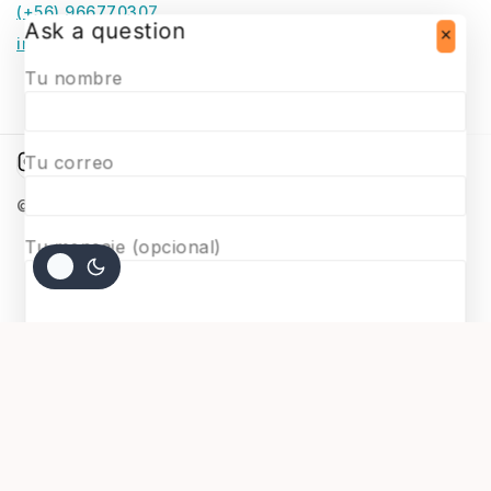
(+56) 966770307
Ask a question
infosurmaquetas@surmaquetas.cl
Tu nombre
Tu correo
© 2026 Surmaquetas
Tu mensaje (opcional)
$
13.900
AGREGAR AL CARRITO
COMPRAR AHORA