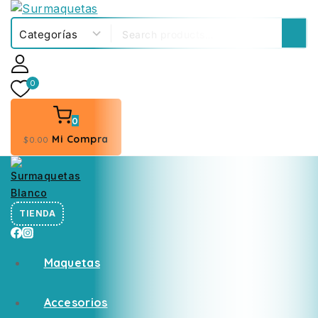
0
0
Mi Compra
$
0
.00
TIENDA
Maquetas
Accesorios