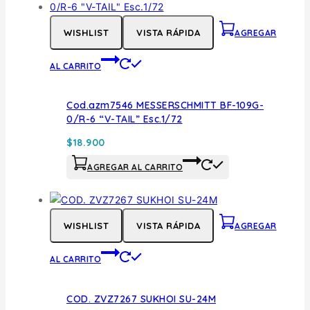
WISHLIST
VISTA RÁPIDA
AGREGAR
AL CARRITO
Cod.azm7546 MESSERSCHMITT BF-109G-
0/R-6 “V-TAIL” Esc.1/72
$
18.900
AGREGAR AL CARRITO
WISHLIST
VISTA RÁPIDA
AGREGAR
AL CARRITO
COD. ZVZ7267 SUKHOI SU-24M