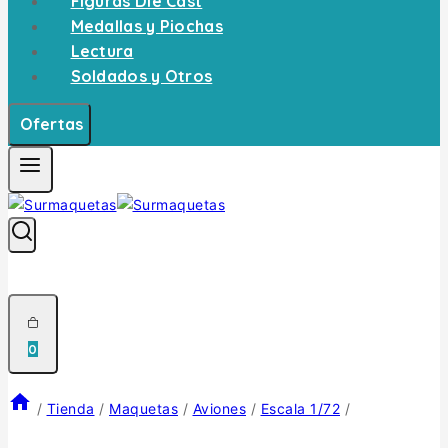
Figuras Die Cast
Medallas y Piochas
Lectura
Soldados y Otros
Ofertas
0
/
Tienda
/
Maquetas
/
Aviones
/
Escala 1/72
/