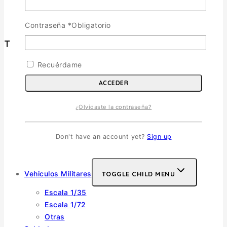
Política de Privacidad
Términos y Condiciones
Contraseña
*
Obligatorio
Tienda
Recuérdame
Aviones
TOGGLE CHILD MENU
ACCEDER
Escala 1/72
Escala 1/48
¿Olvidaste la contraseña?
Escala 1/144
Escala 1/32
Don't have an account yet?
Sign up
Otras
Helicópteros
Vehiculos Militares
TOGGLE CHILD MENU
Escala 1/35
Escala 1/72
Otras