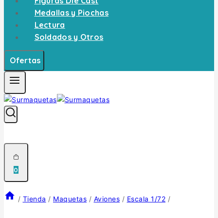
Figuras Die Cast
Medallas y Piochas
Lectura
Soldados y Otros
Ofertas
0
/
Tienda
/
Maquetas
/
Aviones
/
Escala 1/72
/