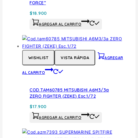
FORCE”
$
18.900
AGREGAR AL CARRITO
WISHLIST
VISTA RÁPIDA
AGREGAR
AL CARRITO
COD.TAM60785 MITSUBISHI A6M3/3a
ZERO FIGHTER (ZEKE) Esc.1/72
$
17.900
AGREGAR AL CARRITO