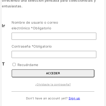
ofreciendo una selección pensada para coleccionistas y
entusiastas.
Nombre de usuario o correo
Informacion
electrónico
*
Obligatorio
Política de Envíos
Cambios y Devoluciones
Política de Privacidad
Contraseña
*
Obligatorio
Términos y Condiciones
Tienda
Recuérdame
ACCEDER
Aviones
TOGGLE CHILD MENU
¿Olvidaste la contraseña?
Escala 1/72
Escala 1/48
Escala 1/144
Don't have an account yet?
Sign up
Escala 1/32