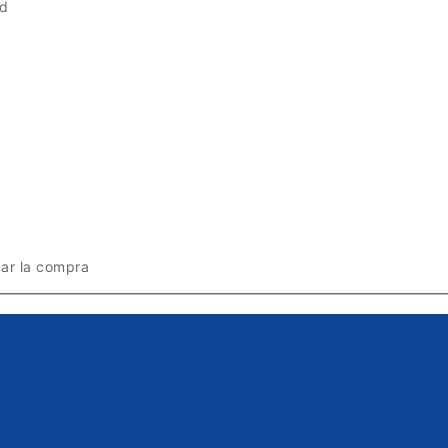
d
zar la compra