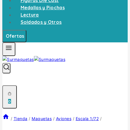
Figuras Die Cast
Medallas y Piochas
Lectura
Soldados y Otros
Ofertas
0
/
Tienda
/
Maquetas
/
Aviones
/
Escala 1/72
/