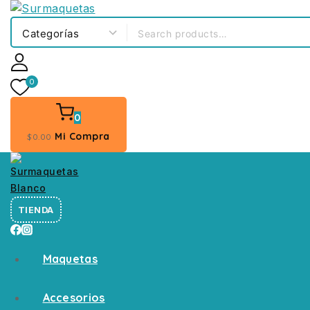
0
0
Mi Compra
$
0
.00
TIENDA
Maquetas
Accesorios