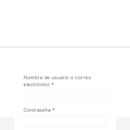
0,5 kg
Nombre de usuario o correo
40 × 30 × 10 cm
electrónico
*
new
Contraseña
*