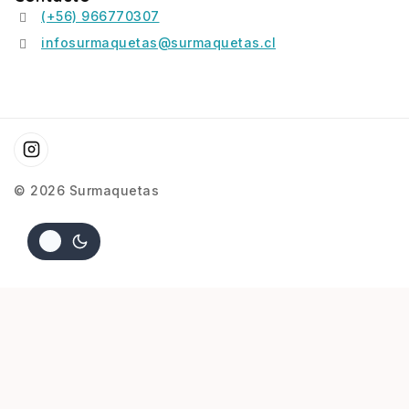
(+56) 966770307
infosurmaquetas@surmaquetas.cl
© 2026 Surmaquetas
COD.ITA1452 F-51D MUSTANG ESC 1/72
$
15.900
3 disponibles