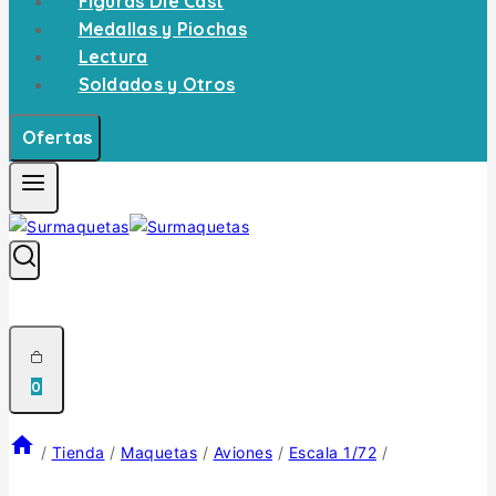
Figuras Die Cast
Medallas y Piochas
Lectura
Soldados y Otros
Ofertas
0
/
Tienda
/
Maquetas
/
Aviones
/
Escala 1/72
/