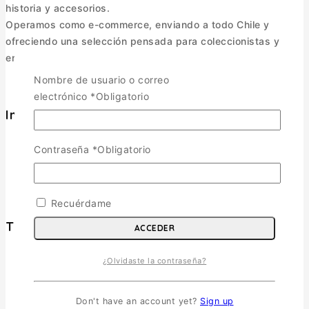
historia y accesorios.
Operamos como e-commerce, enviando a todo Chile y
ofreciendo una selección pensada para coleccionistas y
entusiastas.
Nombre de usuario o correo
electrónico
*
Obligatorio
Informacion
Política de Envíos
Contraseña
*
Obligatorio
Cambios y Devoluciones
Política de Privacidad
Términos y Condiciones
Recuérdame
Tienda
ACCEDER
¿Olvidaste la contraseña?
Aviones
TOGGLE CHILD MENU
Escala 1/72
Don't have an account yet?
Sign up
Escala 1/48