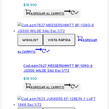
$
18.900
AGREGAR AL CARRITO
WISHLIST
VISTA RÁPIDA
AGREGAR
AL CARRITO
Cod.azm7627 MESSERSHMITT BF-109G-6
JG300 WILDE SAU Esc.1/72
$
18.900
AGREGAR AL CARRITO