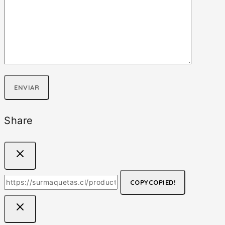
Share
COPY
COPIED!