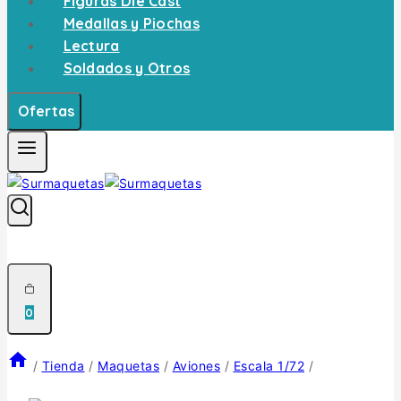
Figuras Die Cast
Medallas y Piochas
Lectura
Soldados y Otros
Ofertas
0
/
Tienda
/
Maquetas
/
Aviones
/
Escala 1/72
/