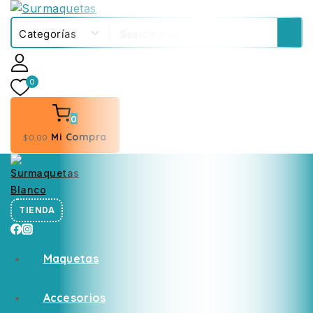
0
0
Mi Compra
$
0
.00
TIENDA
Maquetas
Accesorios