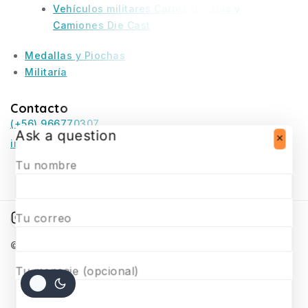
Vehículos militares Carros Bombas y
Camiones Die Cast
Medallas y Piochas
Militaría
Contacto
(+56) 966770307
Ask a question
infosurmaquetas@surmaquetas.cl
Tu nombre
Tu correo
© 2026 Surmaquetas
Tu mensaje (opcional)