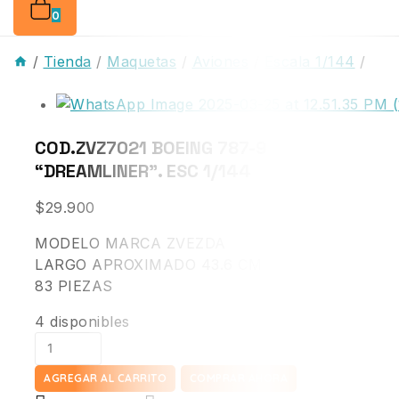
0
/
Tienda
/
Maquetas
/
Aviones
/
Escala 1/144
/
COD.ZVZ7021 BOEING 787-9
“DREAMLINER”. ESC 1/144
$
29.900
MODELO MARCA ZVEZDA
LARGO APROXIMADO 43.6 CM
83 PIEZAS
4 disponibles
AGREGAR AL CARRITO
COMPRAR AHORA