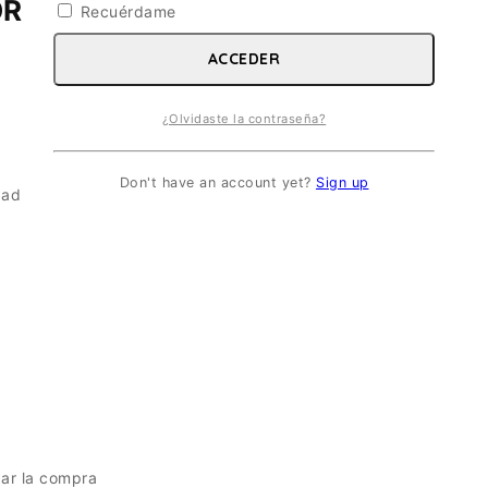
T Mk.7. ESC 1/72
Recuérdame
ACCEDER
¿Olvidaste la contraseña?
Don't have an account yet?
Sign up
dad
zar la compra