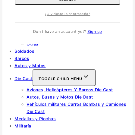
Helicópteros
¿Olvidaste la contraseña?
Vehiculos Militares
TOGGLE CHILD MENU
Escala 1/35
Don't have an account yet?
Sign up
Escala 1/72
Otras
Soldados
Barcos
Autos y Motos
Die Cast
TOGGLE CHILD MENU
Aviones, Helicópteros Y Barcos Die Cast
Autos, Buses y Motos Die Dast
Vehículos militares Carros Bombas y Camiones
Die Cast
Medallas y Piochas
Militaría