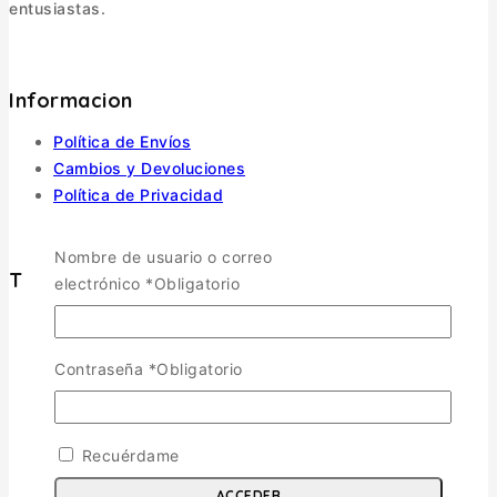
entusiastas.
Informacion
Política de Envíos
Cambios y Devoluciones
Política de Privacidad
Términos y Condiciones
Nombre de usuario o correo
Tienda
electrónico
*
Obligatorio
Aviones
TOGGLE CHILD MENU
Contraseña
*
Obligatorio
Escala 1/72
Escala 1/48
Escala 1/144
Recuérdame
Escala 1/32
Otras
ACCEDER