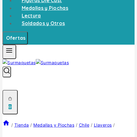
Figuras Die Cast
Medallas y Piochas
Lectura
Soldados y Otros
Ofertas
0
/
Tienda
/
Medallas y Piochas
/
Chile
/
Llaveros
/