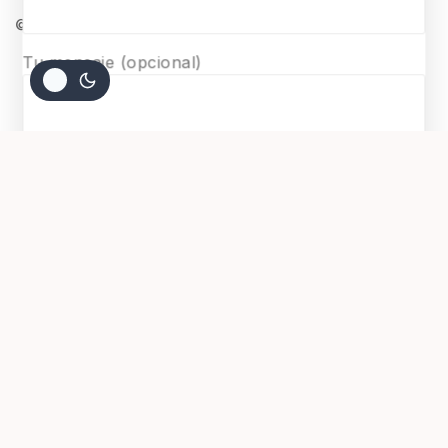
© 2026 Surmaquetas
Tu mensaje (opcional)
$
3.000
AGREGAR AL CARRITO
COMPRAR AHORA