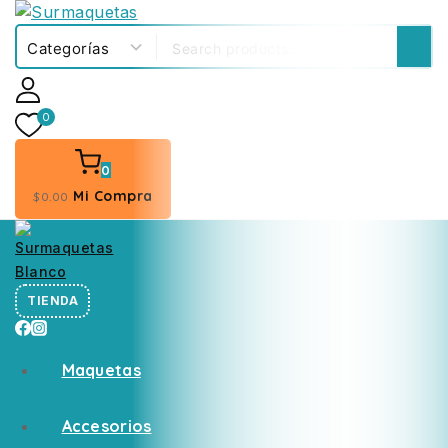
0
0
Mi Compra
$
0
.00
TIENDA
Maquetas
Accesorios