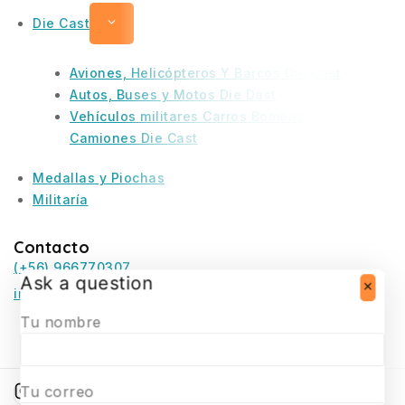
Die Cast
Aviones, Helicópteros Y Barcos Die Cast
Autos, Buses y Motos Die Dast
Vehículos militares Carros Bombas y
Camiones Die Cast
Medallas y Piochas
Militaría
Contacto
(+56) 966770307
Ask a question
infosurmaquetas@surmaquetas.cl
Tu nombre
Tu correo