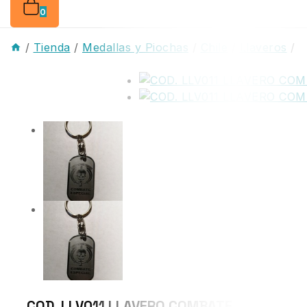
0
/
Tienda
/
Medallas y Piochas
/
Chile
/
Llaveros
/
COD. LLV011 LLAVERO COMBATE