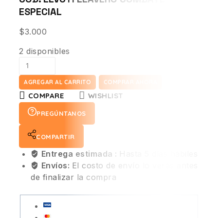
ESPECIAL
$
3.000
2 disponibles
AGREGAR AL CARRITO
COMPRAR AHORA
COMPARE
WISHLIST
PREGÚNTANOS
COMPARTIR
Entrega estimada :
Hasta 5 días hábiles
Envíos:
El costo de envío lo verás antes
de finalizar la compra